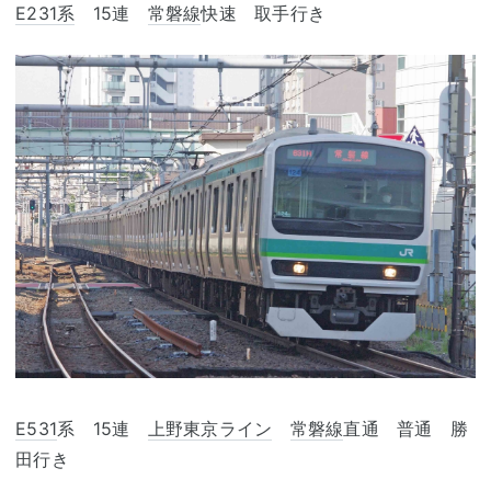
E231系
15連
常磐線
快速 取手行き
E531
系 15連
上野東京ライン
常磐線
直通 普通 勝
田行き