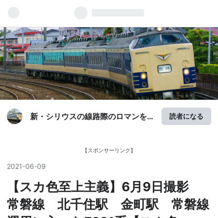
新・シリウスの線路際のロマンを
読者になる
求めて
【スポンサーリンク】
2021
-
06
-
09
【スカ色至上主義】6月9日撮影
常磐線 北千住駅 金町駅 常磐線