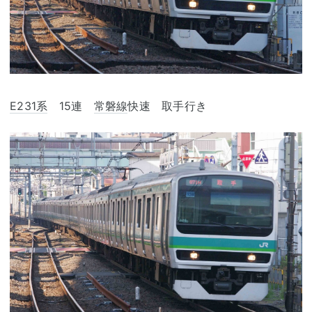
E231系
15連
常磐線
快速 取手行き