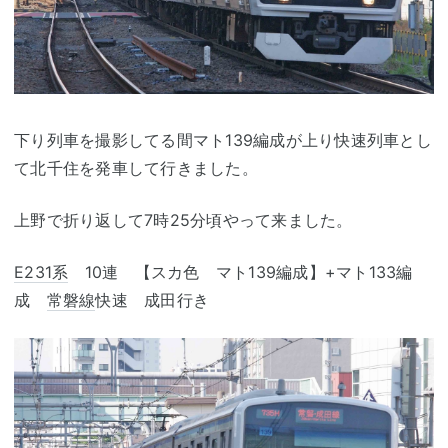
下り列車を撮影してる間マト139編成が上り快速列車とし
て北千住を発車して行きました。
上野で折り返して7時25分頃やって来ました。
E231系
10連 【スカ色 マト139編成】+マト133編
成
常磐線
快速 成田行き