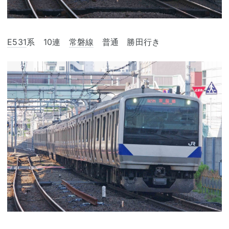
E531
系 10連
常磐線
普通 勝田行き