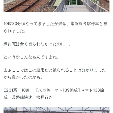
10時30分頃やってきましたが残念、
常磐線各駅停車
と被
られました。
練習電は全く被られなかったのに…。
というかこんなもんですよね。
まぁここではこの運用だと被られることは分かりました
から良かったのかも。
E231系
10連 【スカ色 マト139編成】+マト133編
成
常磐線
快速 松戸行き