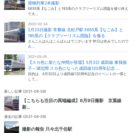
貨物列車2本撮影
E655系【なごみ】と185系のクラブツーリズム団臨を撮り終え
て大…
2022-02-24
2月23日撮影 常磐線 北松戸駅 E655系【なごみ】と
185系の【クラブツーリズム団臨】を撮る
さんこんばんはこんばんはでございます 昨日は休みでしたので
久…
2021-05-05
【スカ色に新たな仲間が登場】5月3日 成田線 東我孫
子～湖北間 スカ色になった成田線120周年記念 …
目的は、4月30日より成田線120周年記念のイベントの一環と
して…
新しい記事
(2021-06-09)
【こちらも注目の異端編成】6月9日撮影 京葉線
新…
過去の記事
(2021-06-09)
撮影の報告 只今北千住駅