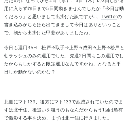
ただ6月になってから2日（水）、3日（木）の2日しか運
用に入らず昨日まで5日間動きませんでしたが「今日は動
くだろう」と思いまして出掛けた訳ですが…、
Twitter
の
書き込みがちらほら出てきまして今日はありということ
で、朝から出掛けた甲斐がありましたね。
今日も運用35H 松戸→取手→上野→成田→上野→松戸と
朝ラッシュのみの運用でした、先週2日間もこの運用でし
たからもしかすると限定運用なんですかね、となると平
日しか動かないのかな？
北側にマト139、後方にマト133で組成されていたのでま
ずは北千住、後追いを狙うのもなんだからもう1回は亀有
で撮影する事を決め、まずは北千住に行きました。