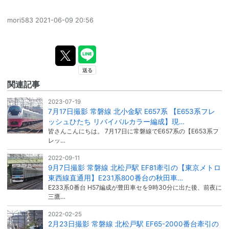
mori583
2021-06-09 20:56
関連記事
2023-07-19
7月17日撮影 常磐線 北小金駅 E657系 【E653系フレ
ッシュひたち リバイバルカラー編成】現…
皆さんこんにちは。 7月17日に常磐線でE657系の【E653系フ
レッ…
2022-09-11
9月7日撮影 常磐線 北松戸駅 EF81牽引の【東京メトロ
東西線直通用】E231系800番台の秋田車…
E233系0番台 H57編成が豊田車セを9時30分に出た後、前夜に
三鷹…
2022-02-25
2月23日撮影 常磐線 北松戸駅 EF65-2000番台牽引の