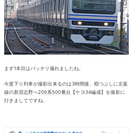
まず1本目はバッチリ撮れましたね。
今度下り列車が撮影出来るのは3時間後、暇つぶしに
京葉
線
の
新習志野
へ
209系500番台
【ケヨ34編成】を撮影に
行きましてですね。