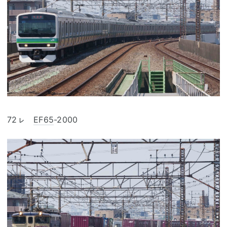
72ㇾ
EF65
-2000