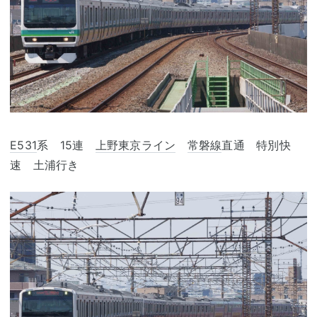
E531
系 15連
上野東京ライン
常磐線
直通 特別快
速 土浦行き