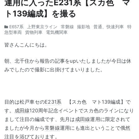
運用に入ったE231系【スカ色 マ
ト139編成】を撮る
E657系
上野東京ライン
常磐線
撮影地
普通、快速列車
特
急型車両
貨物列車
電気機関車
皆さんこんにちは。
朝、北千住から報告の記事をupいたしましたが今日は休
みでしたので撮影に出掛けてまいりました。
目的は松戸車セの
E231系
【スカ色 マト139編成】で
す。
成田線
120周年記念イベントでスカ色のラインになり
まして注目の編成です、先月は
成田線
運用に限定されて
ましたが今月から
常磐線
運用にも進出ということで俄然
注目を浴びております。