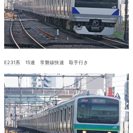
E231系
15連
常磐線
快速 取手行き