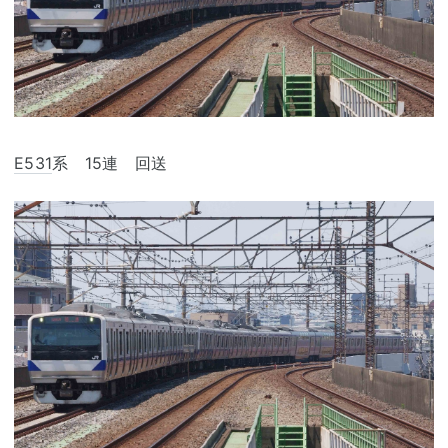
E531
系 15連 回送