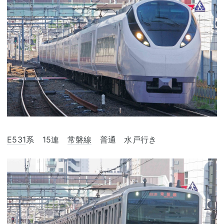
E531
系 15連
常磐線
普通 水戸行き