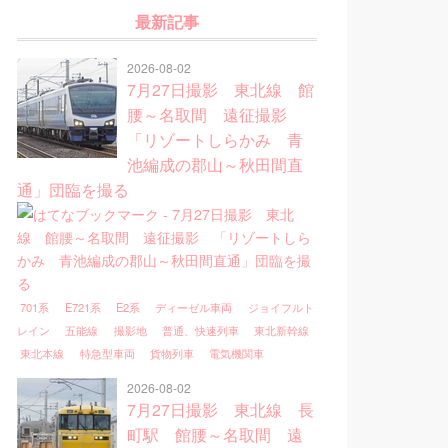
最新記事
2026-08-02
7月27日撮影 東北線 館
腰～名取間 遠征撮影
「リゾートしらかみ 青
池編成の郡山～秋田間直
通」団臨を撮る
701系
E721系
E2系
ディーゼル車両
ジョイフルト
レイン
五能線
撮影地
普通、快速列車
東北新幹線
東北本線
特急型車両
貨物列車
電気機関車
2026-08-02
7月27日撮影 東北線 長
町駅 館腰～名取間 遠