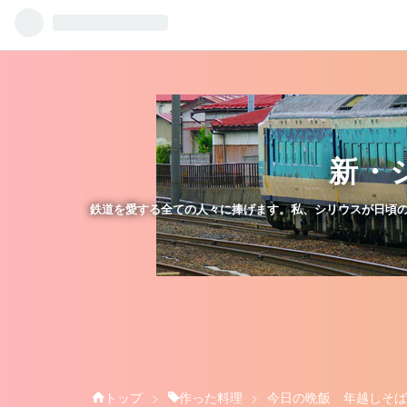
新・
鉄道を愛する全ての人々に捧げます。私、シリウスが日頃の鉄
トップ
>
作った料理
>
今日の晩飯 年越しそば