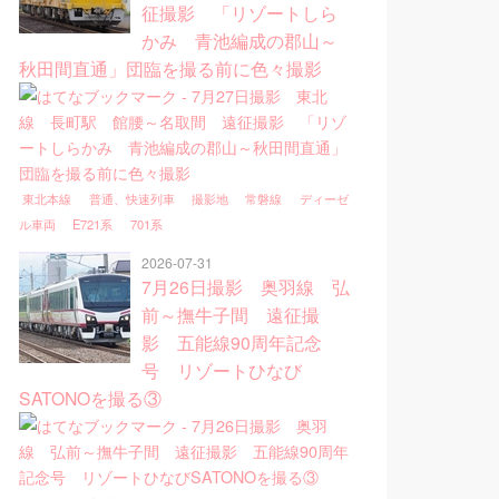
征撮影 「リゾートしら
かみ 青池編成の郡山～
秋田間直通」団臨を撮る前に色々撮影
東北本線
普通、快速列車
撮影地
常磐線
ディーゼ
ル車両
E721系
701系
2026-07-31
7月26日撮影 奥羽線 弘
前～撫牛子間 遠征撮
影 五能線90周年記念
号 リゾートひなび
SATONOを撮る③