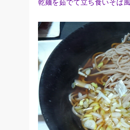
乾麺を茹でて立ち食いそば