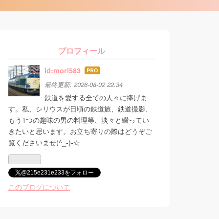
プロフィール
id:mori583
はて
なブ
最終更新:
2026-08-02 22:34
ログ
鉄道を愛する全ての人々に捧げま
Pro
す。私、シリウスが日頃の鉄道旅、鉄道撮影、
もう1つの趣味の男の料理等、淡々と綴ってい
きたいと思います。お立ち寄りの際はどうぞご
覧くださいませ(^_-)-☆
@215e231e233をフォロー
このブログについて