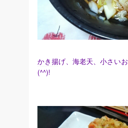
かき揚
げ、海老天、小さいお
(^^)!