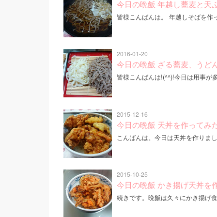
今日の晩飯 年越し蕎麦と天
皆様こんばんは。 年越しそばを作って
2016-01-20
今日の晩飯 ざる蕎麦、うど
皆様こんばんは!(^^)!今日は用事
2015-12-16
今日の晩飯 天丼を作ってみ
こんばんは。今日は天丼を作りま
2015-10-25
今日の晩飯 かき揚げ天丼を
続きです。晩飯は久々にかき揚げ